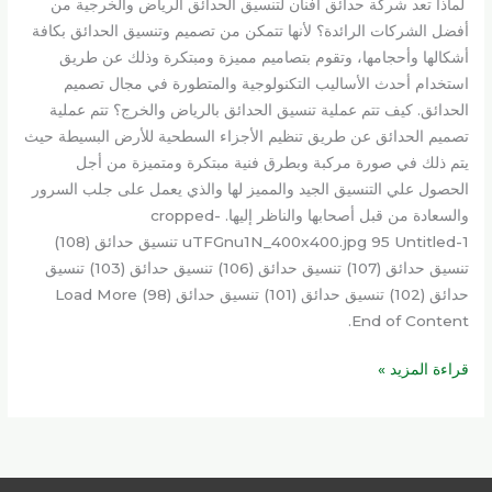
لماذا تعد شركة حدائق افنان لتنسيق الحدائق الرياض والخرجية من
أفضل الشركات الرائدة؟ لأنها تتمكن من تصميم وتنسيق الحدائق بكافة
أشكالها وأحجامها، وتقوم بتصاميم مميزة ومبتكرة وذلك عن طريق
استخدام أحدث الأساليب التكنولوجية والمتطورة في مجال تصميم
الحدائق. كيف تتم عملية تنسيق الحدائق بالرياض والخرج؟ تتم عملية
تصميم الحدائق عن طريق تنظيم الأجزاء السطحية للأرض البسيطة حيث
يتم ذلك في صورة مركبة وبطرق فنية مبتكرة ومتميزة من أجل
الحصول علي التنسيق الجيد والمميز لها والذي يعمل على جلب السرور
والسعادة من قبل أصحابها والناظر إليها. cropped-
uTFGnu1N_400x400.jpg 95 Untitled-1 تنسيق حدائق (108)
تنسيق حدائق (107) تنسيق حدائق (106) تنسيق حدائق (103) تنسيق
حدائق (102) تنسيق حدائق (101) تنسيق حدائق (98) Load More
End of Content.
قراءة المزيد »