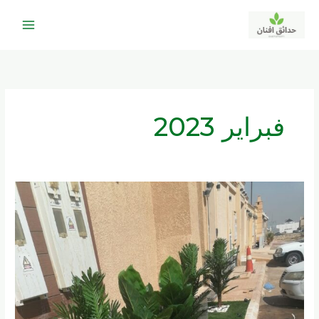
خطي
لى
لمحتوى
فبراير 2023
تنسيق
حدائق
الرياض